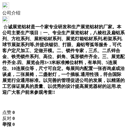
公司介绍
合
诚展览铝材是一个家专业研发和生产展览铝材的厂家。本
公司主要生产项目：一、专业生产展览铝材，八棱柱及扁铝系
列、方柱系列、展柜铝材系列、展览灯箱铝材系列
,桁架系列,
球节展架系列等,并提供锯切、打眼、扁铝弯弧等服务，可代
客户定尺加工、定做开模。二、锁件专家，三爪、二爪锌合
金、铁壳锁件系列、高位、斜角、弧形锁件齐全。三、展览配
件齐全.四、展览会用3×3米标准摊位材料，有单间、5连展
位、10连展位等，尺寸可自定。每展间内配置一张咨询桌或洽
谈桌，二张展椅，二盏射灯，一个插板.通用性强，符合国际
展览行业通用标准。以完善的管理促进公司的发展，以精湛的
工艺保证展具的质量、以优秀的设计提高展览器材的运用.欢
迎广大客户前来参观考查!!
点赞
0
反对
0
举报 0